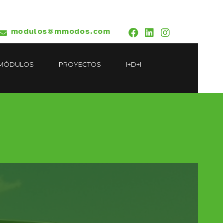
modulos@mmodos.com
MÓDULOS
PROYECTOS
I+D+I