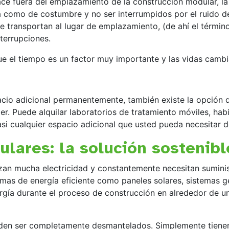
e fuera del emplazamiento de la construcción modular, la v
 como de costumbre y no ser interrumpidos por el ruido de
 transportan al lugar de emplazamiento, (de ahí el término 
terrupciones.
ue el tiempo es un factor muy importante y las vidas camb
acio adicional permanentemente, también existe la opción 
ler. Puede alquilar laboratorios de tratamiento móviles, hab
si cualquier espacio adicional que usted pueda necesitar 
ulares: la solución sostenibl
tilizan mucha electricidad y constantemente necesitan sumin
temas de energía eficiente como paneles solares, sistemas g
rgía durante el proceso de construcción en alrededor de u
den ser completamente desmantelados. Simplemente tienen q