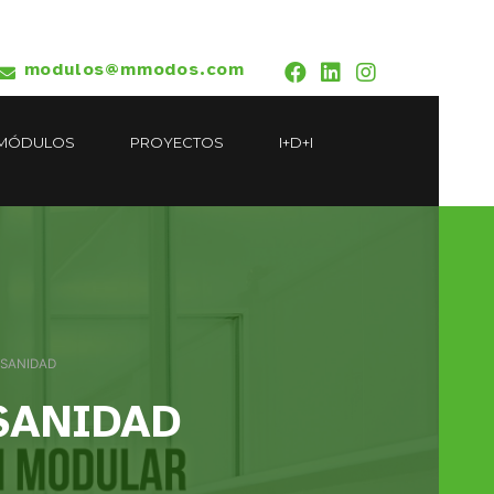
modulos@mmodos.com
MÓDULOS
PROYECTOS
I+D+I
SANIDAD
SANIDAD