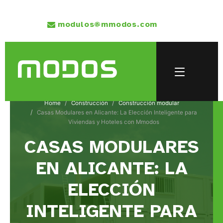
modulos@mmodos.com
Home
Construcción
Construcción modular
Casas Modulares en Alicante: La Elección Inteligente para
Viviendas y Hoteles con Mmodos
CASAS MODULARES
EN ALICANTE: LA
ELECCIÓN
INTELIGENTE PARA