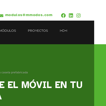
modulos@mmodos.com
MÓDULOS
PROYECTOS
I+D+I
u caseta prefabricada
 EL MÓVIL EN TU
A