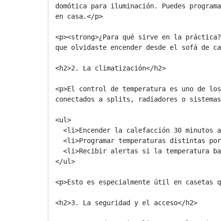
domótica para iluminación. Puedes programa
en casa.</p>

<p><strong>¿Para qué sirve en la práctica?
que olvidaste encender desde el sofá de ca
<h2>2. La climatización</h2>

<p>El control de temperatura es uno de los
conectados a splits, radiadores o sistemas
<ul>

  <li>Encender la calefacción 30 minutos antes de llegar</li>

  <li>Programar temperaturas distintas por franjas horarias</li>

  <li>Recibir alertas si la temperatura baja o sube de un umbral definido</li>

</ul>

<p>Esto es especialmente útil en casetas q
<h2>3. La seguridad y el acceso</h2>
