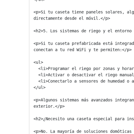
<p>Si tu caseta tiene paneles solares, alg
directamente desde el móvil.</p>

<h2>5. Los sistemas de riego y el entorno 
<p>Si tu caseta prefabricada está integrad
conectan a tu red WiFi y te permiten:</p>

<ul>

  <li>Programar el riego por zonas y horarios</li>

  <li>Activar o desactivar el riego manualmente desde cualquier lugar</li>

  <li>Conectarlo a sensores de humedad o a previsiones meteorológicas para regar solo cuando hace falta</li>

</ul>

<p>Algunos sistemas más avanzados integran
exterior.</p>

<h2>¿Necesito una caseta especial para ins
<p>No. La mayoría de soluciones domóticas 