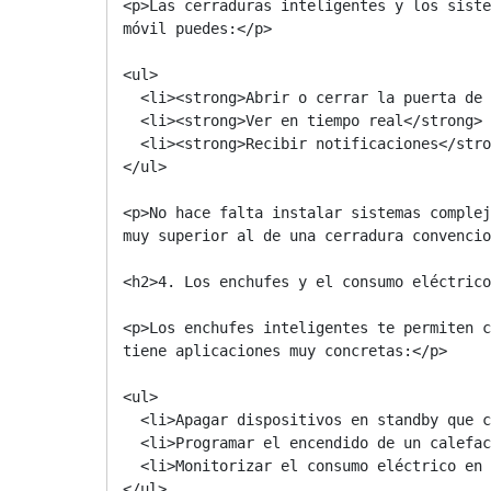
<p>Las cerraduras inteligentes y los siste
móvil puedes:</p>

<ul>

  <li><strong>Abrir o cerrar la puerta de forma remota</strong>, útil si recibes a alguien en tu ausencia</li>

  <li><strong>Ver en tiempo real</strong> lo que ocurre dentro y fuera de la caseta</li>

  <li><strong>Recibir notificaciones</strong> cuando se detecta movimiento o se abre una puerta</li>

</ul>

<p>No hace falta instalar sistemas complej
muy superior al de una cerradura convencio
<h2>4. Los enchufes y el consumo eléctrico
<p>Los enchufes inteligentes te permiten c
tiene aplicaciones muy concretas:</p>

<ul>

  <li>Apagar dispositivos en standby que consumen energía innecesariamente</li>

  <li>Programar el encendido de un calefactor, un ventilador o un cargador</li>

  <li>Monitorizar el consumo eléctrico en tiempo real y detectar anomalías</li>

</ul>
