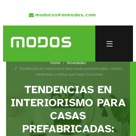
modulos@mmodos.com
Home
Novedades
Tendencias en interiorismo para casas prefabricadas: colores,
materiales y estilos que mejor funcionan
TENDENCIAS EN
INTERIORISMO PARA
CASAS
PREFABRICADAS: