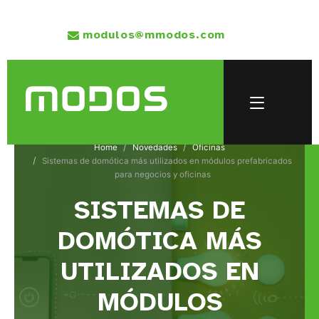
modulos@mmodos.com
Home
Novedades
Oficinas
Sistemas de domótica más utilizados en módulos prefabricados
para negocios y oficinas
SISTEMAS DE
DOMÓTICA MÁS
UTILIZADOS EN
MÓDULOS