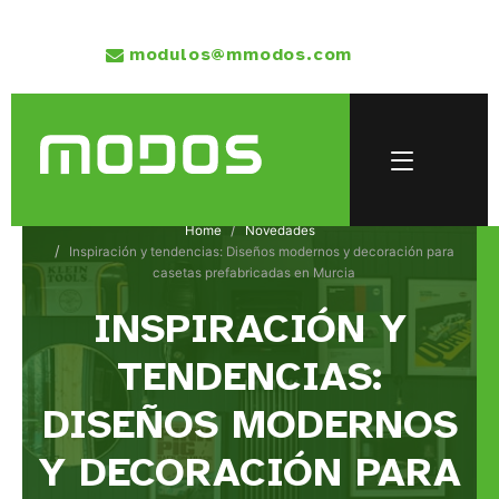
modulos@mmodos.com
Home
Novedades
Inspiración y tendencias: Diseños modernos y decoración para
casetas prefabricadas en Murcia
INSPIRACIÓN Y
TENDENCIAS:
DISEÑOS MODERNOS
Y DECORACIÓN PARA