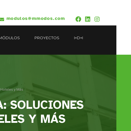
modulos@mmodos.com
MÓDULOS
PROYECTOS
I+D+I
, Hoteles y Más
A: SOLUCIONES
ELES Y MÁS