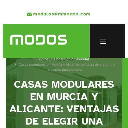
modulos@mmodos.com
Home
Construcción modular
Casas modulares en Murcia y Alicante: ventajas de elegir una
vivienda prefabricada
CASAS MODULARES
EN MURCIA Y
ALICANTE: VENTAJAS
DE ELEGIR UNA