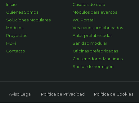
Inicio
Casetas de obra
Quienes Somos
Módulos para eventos
Soluciones Modulares
WC Portátil
Módulos
Vestuarios prefabricados
Proyectos
Aulas prefabricadas
I+D+i
Sanidad modular
Contacto
Oficinas prefabricadas
Contenedores Marítimos
Suelos de hormigón
Aviso Legal
Política de Privacidad
Política de Cookies