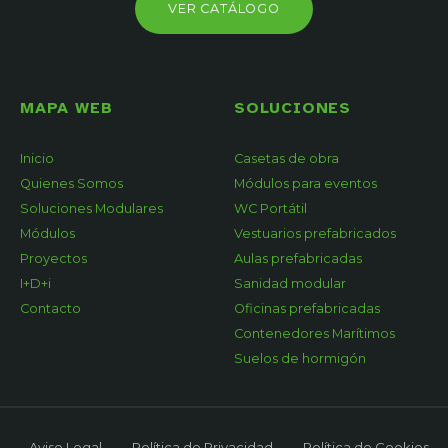
VER CATÁLOGO
MAPA WEB
SOLUCIONES
Inicio
Casetas de obra
Quienes Somos
Módulos para eventos
Soluciones Modulares
WC Portátil
Módulos
Vestuarios prefabricados
Proyectos
Aulas prefabricadas
I+D+i
Sanidad modular
Contacto
Oficinas prefabricadas
Contenedores Marítimos
Suelos de hormigón
Aviso Legal
Política de Privacidad
Política de Cookies